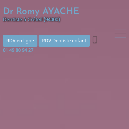
Aller
Dr Romy AYACHE
au
contenu
Dentiste à Créteil (94000)
principal
phone_iphone
RDV en ligne
RDV Dentiste enfant
01 49 80 94 27