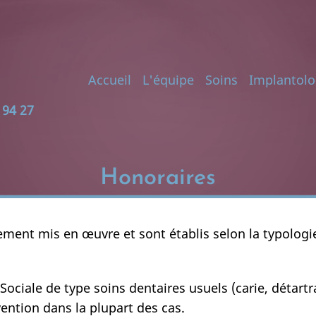
Main
Accueil
L'équipe
Soins
Implantolo
 94 27
navigation
Honoraires
ement mis en œuvre et sont établis selon la typologi
Sociale de type soins dentaires usuels (carie, détartra
ention dans la plupart des cas.