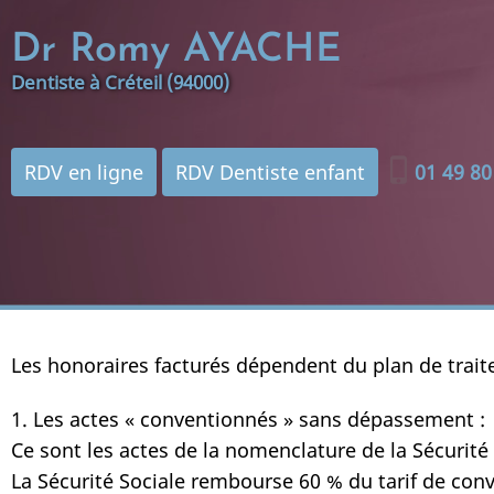
Aller
Dr Romy AYACHE
au
contenu
Dentiste à Créteil (94000)
principal
phone_iphone
RDV en ligne
RDV Dentiste enfant
01 49 80
Les honoraires facturés dépendent du plan de trait
1. Les actes « conventionnés » sans dépassement :
Ce sont les actes de la nomenclature de la Sécurité 
La Sécurité Sociale rembourse 60 % du tarif de conv