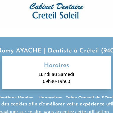
Romy AYACHE | Dentiste à Créteil (94
Horaires
Lundi au Samedi
09h30-19h00
entions légales
-
Honoraires
-
Infos Conseil de l'Ord
s des cookies afin d'améliorer votre expérience uti
Le site dentiste a été réalisé par
www.denti.site
naviguer sur ce site, vous acceptez cette utilisation