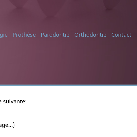
gie
Prothèse
Parodontie
Orthodontie
Contact
e suivante:
ge...)