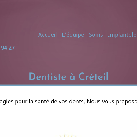
Main
Accueil
L'équipe
Soins
Implantolo
 94 27
navigation
Dentiste à Créteil
hnologies pour la santé de vos dents. Nous vous prop