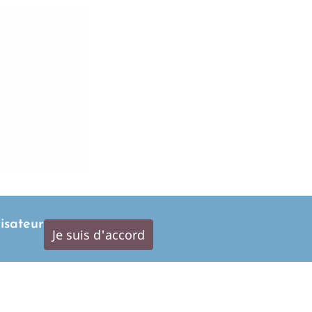
lisateur
000)
Je suis d'accord
Centre Commercial Régional
105, Avenue du Général de Gaulle