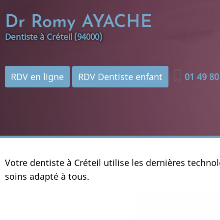
Aller
Dr Romy AYACHE
au
contenu
Dentiste à Créteil (94000)
principal
phone_iphone
RDV en ligne
RDV Dentiste enfant
01 49 80
Votre dentiste à Créteil utilise les dernières tec
soins adapté à tous.