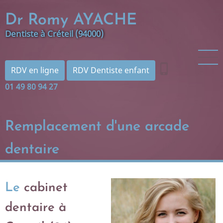
Aller
Dr Romy AYACHE
au
contenu
Dentiste à Créteil (94000)
principal
phone_iphone
RDV en ligne
RDV Dentiste enfant
01 49 80 94 27
Remplacement d'une arcade
dentaire
Le
cabinet
dentaire à